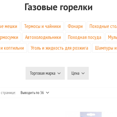
Газовые горелки
ые мешки
Термосы и чайники
Фонари
Походные сто
рмосумки
Автохолодильники
Походная посуда
Муль
 и коптильни
Уголь и жидкость для розжига
Шампуры и
Торговая марка
Цена
 странице:
Выводить по 36