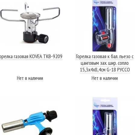
орелка газовая KOVEA TKB-9209
Горелка газовая к бал. пьезо с
цанговым зах. шир. сопло
15,3х4х8,4см G-18 РУССО
ТУРИСТО
Нет в наличии
Нет в наличии
ПОДРОБНЕЕ
ПОДРОБНЕЕ