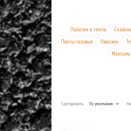
Палатки и тенты
Спальн
Плиты газовые
Рюкзаки
Те
Мангалы
Сортировать:
По умолчанию
На