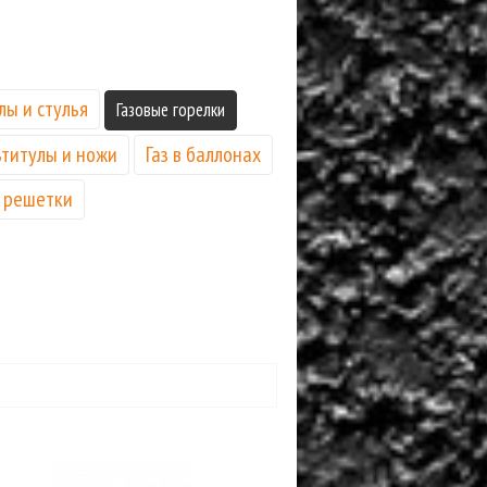
лы и стулья
Газовые горелки
титулы и ножи
Газ в баллонах
 решетки