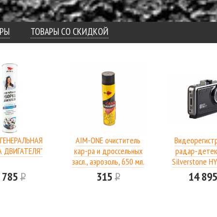
АРЫ
ТОВАРЫ СО СКИДКОЙ
"ГЕНЕРАЛЬНАЯ
AIM-ONE очиститель
Видеорегистр
А ДВИГАТЕЛЯ"
кар-ра и дроссельных
радар-дете
засл., аэрозоль, 650 мл.
Silverstone H
DRIVE
 785
Р
315
Р
14 89