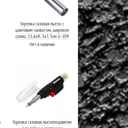
Горелка газовая пьезо с
цанговым захватом, широкое
сопло, 15,6х9, 3х7, 5см G-109
РУССО ТУРИСТО
Нет в наличии
ПОДРОБНЕЕ
м
Горелка газовая пьезоподжигом