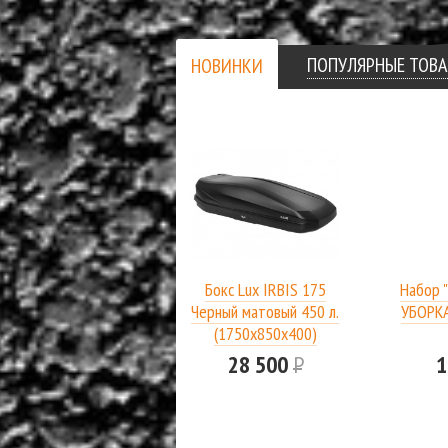
ПОПУЛЯРНЫЕ ТОВ
НОВИНКИ
Бокс Lux IRBIS 175
Набор 
Черный матовый 450 л.
УБОРК
(1750х850х400)
28 500
Р
1