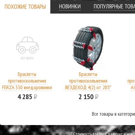
НОВИНКИ
ПОПУЛЯРНЫЕ ТОВ
ПОХОЖИЕ ТОВАРЫ
Браслеты
Браслеты
противоскольжения
противоскольжения
про
FERZA 330 внедорожники
ВЕЗДЕХОД 4(2) от 285*
AI
4 шт.
до 315*
сум
4 285
Р
2 150
Р
Все товары в категор
* Cтоимость товаров, наличие и усл