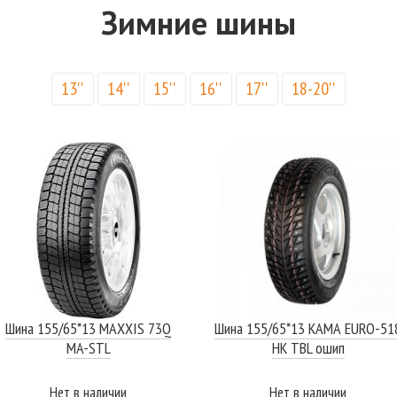
Зимние шины
13''
14''
15''
16''
17''
18-20''
Шина 155/65*13 MAXXIS 73Q
Шина 155/65*13 КАМА EURO-51
MA-STL
НК TBL ошип
Нет в наличии
Нет в наличии