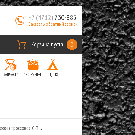
+7 (4712)
730-885
Заказать обратный звонок
Корзина пуста
0
ЗАПЧАСТИ
ИНСТРУМЕНТ
ОТДЫХ
евое) троссовое С-П