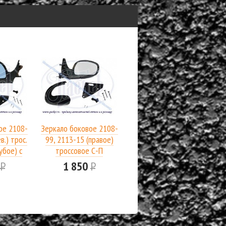
ое 2108-
Зеркало боковое 2108-
в.) трос.
99, 2113-15 (правое)
убое) с
троссовое С-П
 С-П
5
Р
1 850
Р