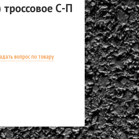
 троссовое С-П
адать вопрос по товару