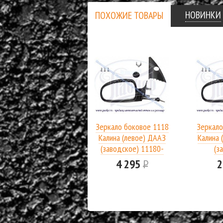
НОВИНКИ
ПОХОЖИЕ ТОВАРЫ
Зеркало боковое 1118
Зеркало
Калина (левое) ДААЗ
Калина 
(заводское) 11180-
(з
8201005-23
4 295
Р
2