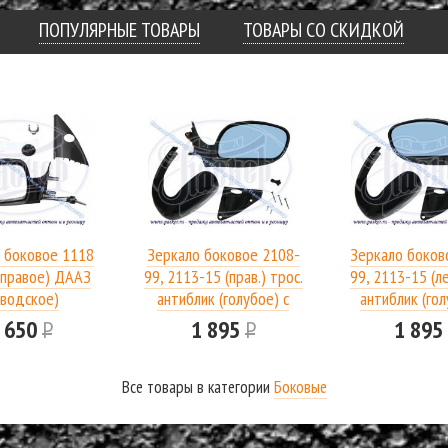
ПОПУЛЯРНЫЕ ТОВАРЫ
ТОВАРЫ СО СКИДКОЙ
 боковое 1118
Зеркало боковое 2108-
Зеркало боков
(правое) ДААЗ
99, 2113-15 (прав.) трос.
99, 2113-15 (ле
аводское)
антиблик (голубое) с
антиблик (гол
обогревом С-П
обогревом
 650
Р
1 895
Р
1 89
Все товары в категории
Боковые