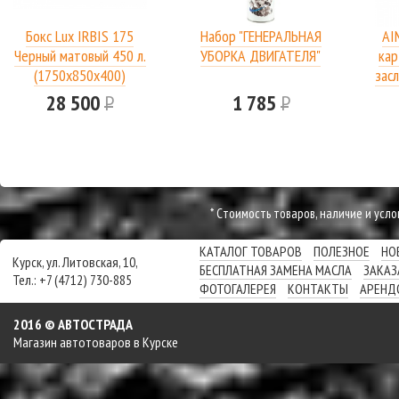
Бокс Lux IRBIS 175
Набор "ГЕНЕРАЛЬНАЯ
AI
Черный матовый 450 л.
УБОРКА ДВИГАТЕЛЯ"
кар
(1750х850х400)
засл
28 500
Р
1 785
Р
* Cтоимость товаров, наличие и усл
КАТАЛОГ ТОВАРОВ
ПОЛЕЗНОЕ
НО
Курск, ул. Литовская, 10,
БЕСПЛАТНАЯ ЗАМЕНА МАСЛА
ЗАКАЗ
Тел.: +7 (4712) 730-885
ФОТОГАЛЕРЕЯ
КОНТАКТЫ
АРЕНД
2016 © АВТОСТРАДА
Магазин автотоваров в Курске