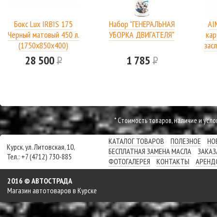
Бокс Lux IRBIS 175
Набор "ГЕНЕРАЛЬНАЯ
AI
Черный матовый 450 л.
УБОРКА ДВИГАТЕЛЯ"
кар
(1750х850х400)
засл
28 500
Р
1 785
Р
* Cтоимость товаров, наличие и усл
КАТАЛОГ ТОВАРОВ
ПОЛЕЗНОЕ
НО
Курск, ул. Литовская, 10,
БЕСПЛАТНАЯ ЗАМЕНА МАСЛА
ЗАКАЗ
Тел.: +7 (4712) 730-885
ФОТОГАЛЕРЕЯ
КОНТАКТЫ
АРЕНД
2016 © АВТОСТРАДА
Магазин автотоваров в Курске