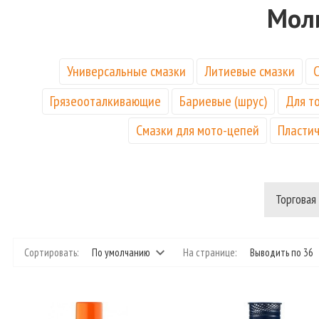
Мол
Универсальные смазки
Литиевые смазки
Грязеооталкивающие
Бариевые (шрус)
Для т
Смазки для мото-цепей
Пласти
Торговая
Сортировать:
По умолчанию
На странице:
Выводить по 36