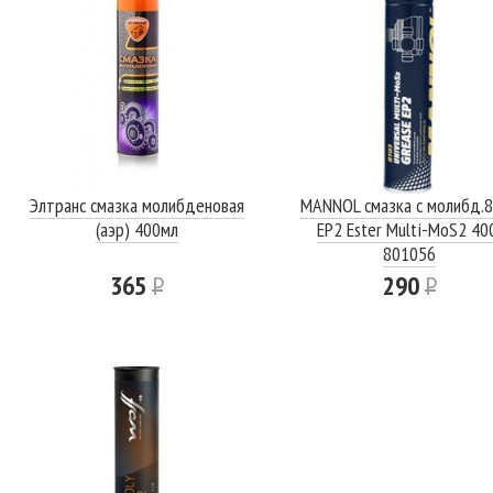
Элтранс смазка молибденовая
MANNOL смазка с молибд.
(аэр) 400мл
EP2 Ester Multi-MoS2 40
801056
365
Р
290
Р