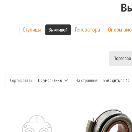
В
Ступицы
Генератора
Опоры амо
Выжимной
Торговая
Сортировать:
По умолчанию
На странице:
Выводить по 36