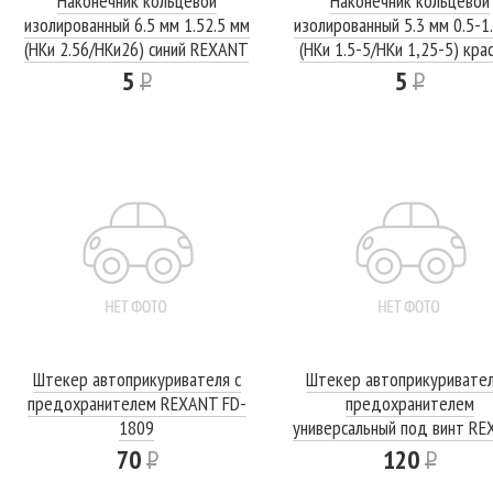
Наконечник кольцевой
Наконечник кольцевой
изолированный 6.5 мм 1.52.5 мм
изолированный 5.3 мм 0.5-1
(НКи 2.56/НКи26) синий REXANT
(НКи 1.5-5/НКи 1,25-5) кра
REXANT
5
Р
5
Р
Штекер автоприкуривателя с
Штекер автоприкуривател
предохранителем REXANT FD-
предохранителем
1809
универсальный под винт R
70
Р
120
Р