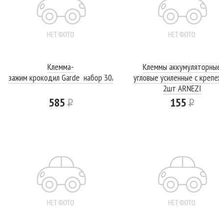
Клемма-
Клеммы аккумуляторны
зажим крокодил Garde набор 30А-2шт 50А-2шт 100А-2шт 300А
угловые усиленные с креп
2шт ARNEZI
585
Р
155
Р