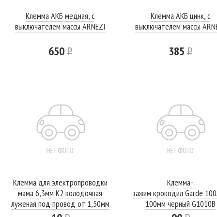
Клемма АКБ медная, с
Клемма АКБ цинк, с
выключателем массы ARNEZI
выключателем массы ARN
650
Р
385
Р
Клемма для электропроводки
Клемма-
мама 6,3мм К2 колодочная
зажим крокодил Garde 100
луженая под провод от 1,50мм
100мм черный G1010B
до 2,50мм