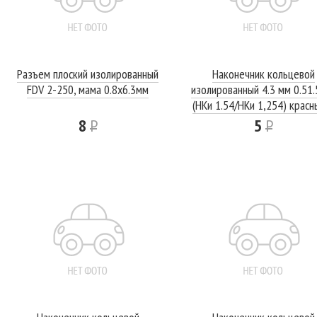
Разъем плоский изолированный
Наконечник кольцевой
FDV 2-250, мама 0.8x6.3мм
изолированный 4.3 мм 0.51.
(НКи 1.54/НКи 1,254) красн
REXANT
8
Р
5
Р