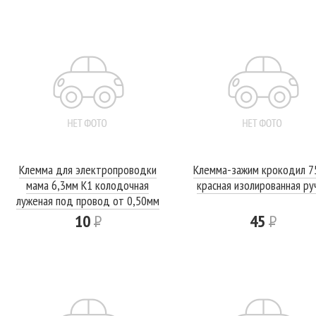
Клемма для электропроводки
Клемма-зажим крокодил 7
мама 6,3мм К1 колодочная
красная изолированная ру
луженая под провод от 0,50мм
до 1,00мм
10
Р
45
Р