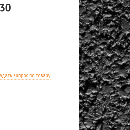
130
адать вопрос по товару