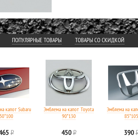
ПОПУЛЯРНЫЕ ТОВАРЫ
ТОВАРЫ СО СКИДКОЙ
на капот Subaru
Эмблема на капот Toyota
Эмблема на кап
50*100
90*130
85*10
465
Р
450
Р
390