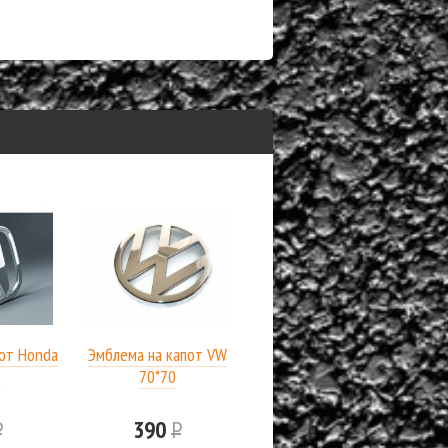
от Honda
Эмблема на капот VW
5
70*70
Р
390
Р