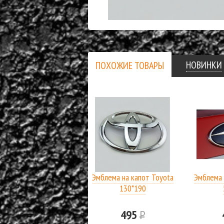
НОВИНКИ
ПОХОЖИЕ ТОВАРЫ
Эмблема на капот Toyota
Эмблема 
130*190
495
Р