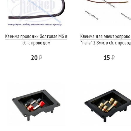
Клемма проводки болтовая М6 в
Клемма для электропрово
сб. с проводом
"папа" 2,8мм. в сб. с пров
20
Р
15
Р