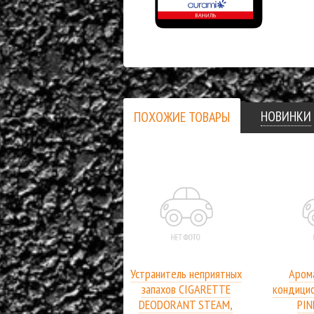
НОВИНКИ
ПОХОЖИЕ ТОВАРЫ
Устранитель неприятных
Аром
запахов CIGARETTE
кондици
DEODORANT STEAM,
PIN