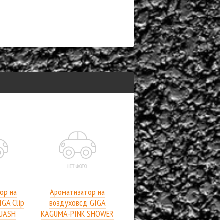
ор на
Ароматизатор на
GA Clip
воздуховод GIGA
UASH
KAGUMA-PINK SHOWER