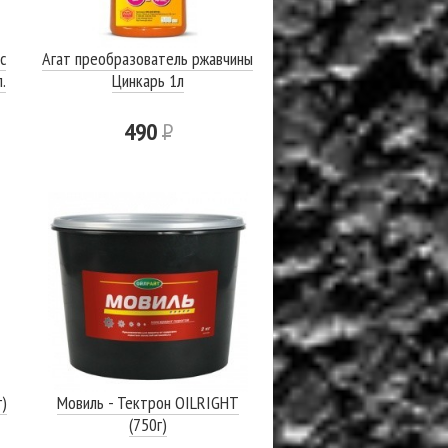
с
Агат преобразователь ржавчины
.
Цинкарь 1л
490
Р
)
Мовиль - Тектрон OILRIGHT
(750г)