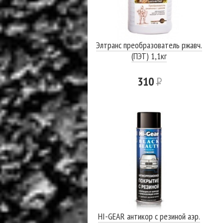
Элтранс преобразователь ржавч.
(ПЭТ) 1,1кг
310
Р
HI-GEAR антикор с резиной аэр.