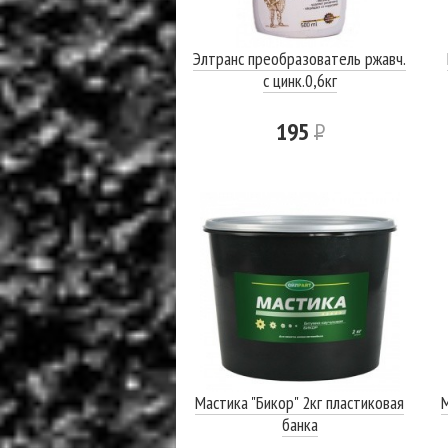
Элтранс преобразователь ржавч.
с цинк.0,6кг
195
Р
Мастика "Бикор" 2кг пластиковая
банка