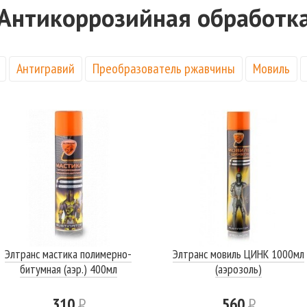
Антикоррозийная обработк
Антигравий
Преобразователь ржавчины
Мовиль
Элтранс мастика полимерно-
Элтранс мовиль ЦИНК 1000мл
битумная (аэр.) 400мл
(аэрозоль)
310
Р
560
Р