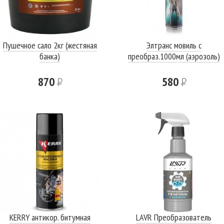
Пушечное сало 2кг (жестяная
Элтранс мовиль с
банка)
преобраз.1000мл (аэрозоль)
870
Р
580
Р
KERRY антикор. битумная
LAVR Преобразователь