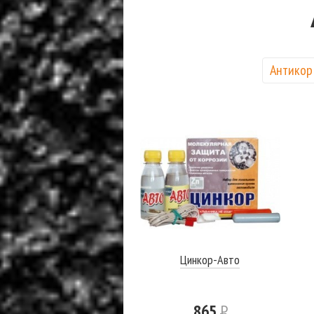
Антикор
Цинкор-Авто
865
Р