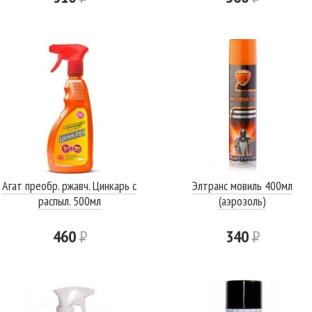
Агат преобр. ржавч. Цинкарь с
Элтранс мовиль 400мл
распыл. 500мл
(аэрозоль)
460
Р
340
Р