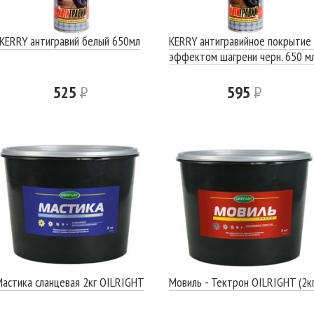
KERRY антигравий белый 650мл
KERRY антигравийное покрытие 
эффектом шагрени черн. 650 мл
525
Р
595
Р
Мастика сланцевая 2кг OILRIGHТ
Мовиль - Тектрон OILRIGHT (2кг