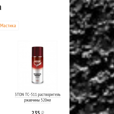
а
Мастика
3TON ТС-511 растворитель
ржавчины 520мл
235
Р