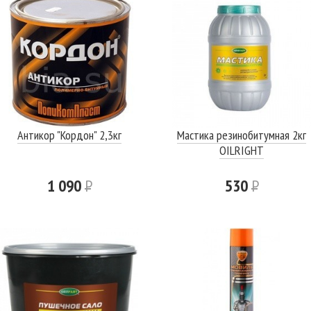
Антикор "Кордон" 2,3кг
Мастика резинобитумная 2кг
OILRIGHT
1 090
Р
530
Р