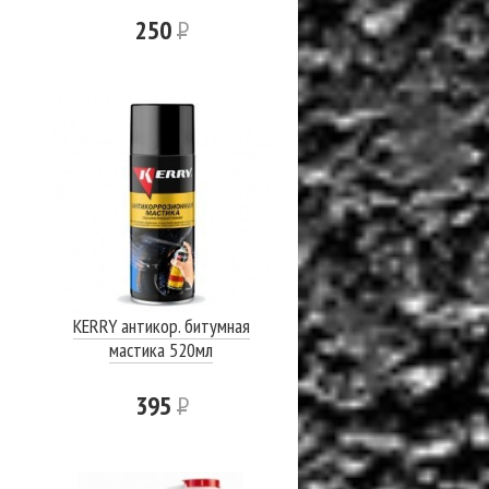
250
Р
KERRY антикор. битумная
мастика 520мл
395
Р