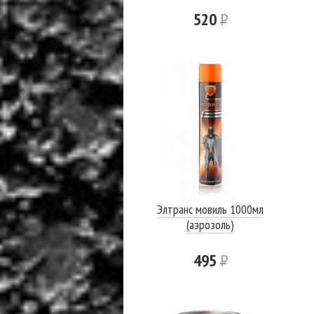
520
Р
Элтранс мовиль 1000мл
(аэрозоль)
495
Р