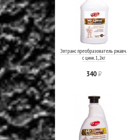
Элтранс преобразователь ржавч.
с цинк.1,2кг
340
Р