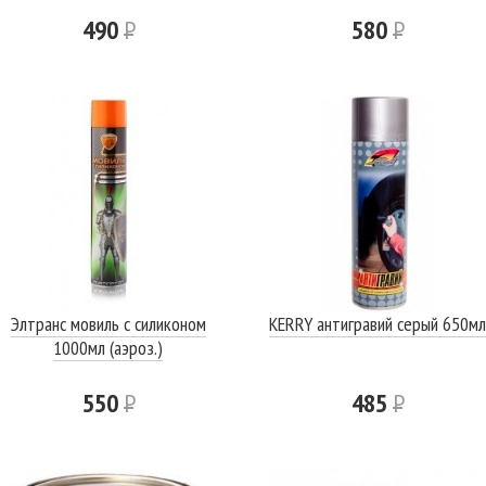
490
Р
580
Р
Элтранс мовиль с силиконом
KERRY антигравий серый 650мл
1000мл (аэроз.)
550
Р
485
Р